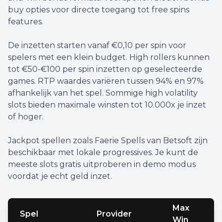
buy opties voor directe toegang tot free spins
features.
De inzetten starten vanaf €0,10 per spin voor
spelers met een klein budget. High rollers kunnen
tot €50-€100 per spin inzetten op geselecteerde
games. RTP waardes variëren tussen 94% en 97%
afhankelijk van het spel. Sommige high volatility
slots bieden maximale winsten tot 10.000x je inzet
of hoger.
Jackpot spellen zoals Faerie Spells van Betsoft zijn
beschikbaar met lokale progressives. Je kunt de
meeste slots gratis uitproberen in demo modus
voordat je echt geld inzet.
Max
Spel
Provider
Win