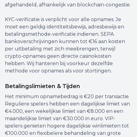
afgehandeld, afhankelijk van blockchain-congestie.
KYC-verificatie is verplicht voor alle opnames. Je
moet een geldig identiteitsbewijs, adresbewijs en
betalingsmethode-verificatie indienen. SEPA
bankoverschrijvingen kunnen tot €16 aan kosten
per uitbetaling met zich meebrengen, terwijl
crypto-opnames geen directe casinokosten
hebben. Wij hanteren bij voorkeur dezelfde
methode voor opnames als voor stortingen.
Betalingslimieten & Tijden
Het minimum opnamebedrag is €20 per transactie.
Reguliere spelers hebben een dagelijkse limiet van
€4.000, een wekelijkse limiet van €8.000 en een
maandelijkse limiet van €30.000 in euro. VIP-
spelers genieten hogere dagelijkse winlimieten tot
€100.000 en flexibelere behandeling van grote