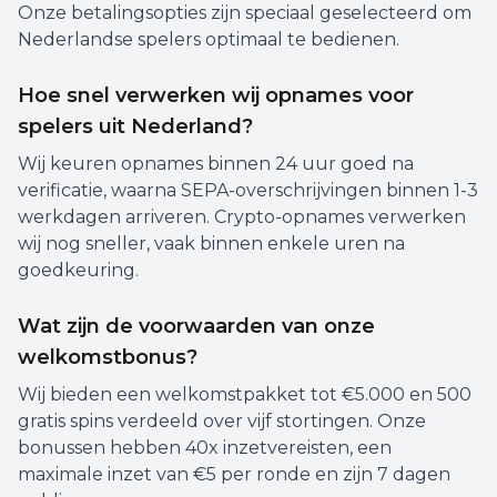
Onze betalingsopties zijn speciaal geselecteerd om
Nederlandse spelers optimaal te bedienen.
Hoe snel verwerken wij opnames voor
spelers uit Nederland?
Wij keuren opnames binnen 24 uur goed na
verificatie, waarna SEPA-overschrijvingen binnen 1-3
werkdagen arriveren. Crypto-opnames verwerken
wij nog sneller, vaak binnen enkele uren na
goedkeuring.
Wat zijn de voorwaarden van onze
welkomstbonus?
Wij bieden een welkomstpakket tot €5.000 en 500
gratis spins verdeeld over vijf stortingen. Onze
bonussen hebben 40x inzetvereisten, een
maximale inzet van €5 per ronde en zijn 7 dagen