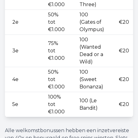
€1.000
Three)
50%
100
2e
tot
(Gates of
€20
€1.000
Olympus)
100
75%
(Wanted
3e
tot
€20
Dead or a
€1.000
Wild)
50%
100
4e
tot
(Sweet
€20
€1.000
Bonanza)
100%
100 (Le
5e
tot
€20
Bandit)
€1.000
Alle welkomstbonussen hebben een inzetvereiste
van 40x op bonusgeld en free spins winsten. Slots