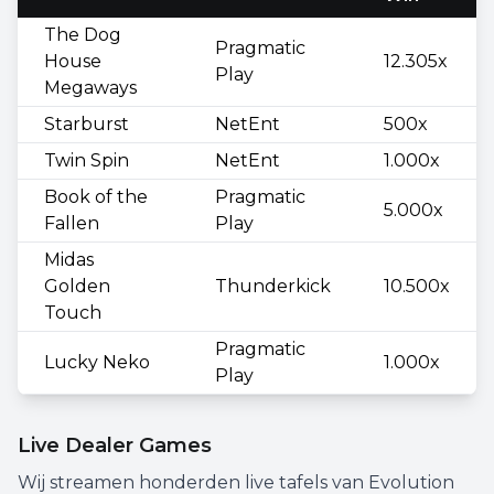
The Dog
Pragmatic
House
12.305x
Play
Megaways
Starburst
NetEnt
500x
Twin Spin
NetEnt
1.000x
Book of the
Pragmatic
5.000x
Fallen
Play
Midas
Golden
Thunderkick
10.500x
Touch
Pragmatic
Lucky Neko
1.000x
Play
Live Dealer Games
Wij streamen honderden live tafels van Evolution