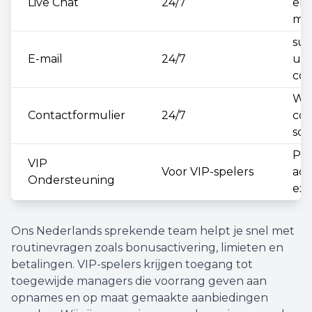
Live Chat
24/7
enk
mee
sup
E-mail
24/7
uit
com
Web
Contactformulier
24/7
con
sch
Per
VIP
Voor VIP-spelers
ac
Ondersteuning
exc
Ons Nederlands sprekende team helpt je snel met
routinevragen zoals bonusactivering, limieten en
betalingen. VIP-spelers krijgen toegang tot
toegewijde managers die voorrang geven aan
opnames en op maat gemaakte aanbiedingen