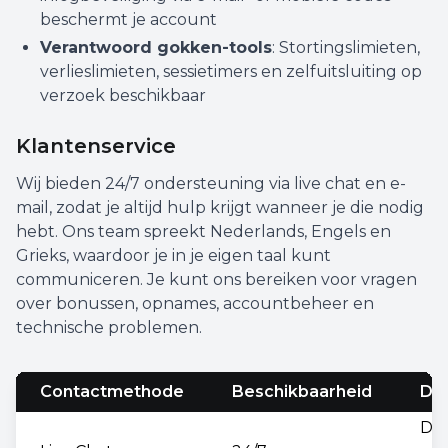
beschermt je account
Verantwoord gokken-tools
: Stortingslimieten,
verlieslimieten, sessietimers en zelfuitsluiting op
verzoek beschikbaar
Klantenservice
Wij bieden 24/7 ondersteuning via live chat en e-
mail, zodat je altijd hulp krijgt wanneer je die nodig
hebt. Ons team spreekt Nederlands, Engels en
Grieks, waardoor je in je eigen taal kunt
communiceren. Je kunt ons bereiken voor vragen
over bonussen, opnames, accountbeheer en
technische problemen.
Contactmethode
Beschikbaarheid
Det
Dir