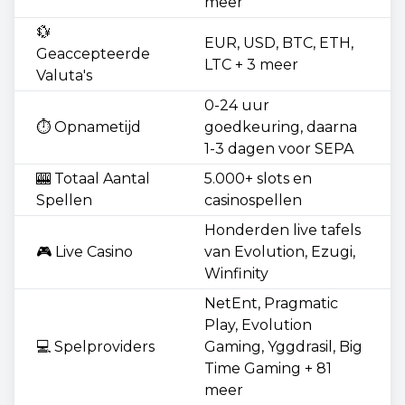
meer
💱
EUR, USD, BTC, ETH,
Geaccepteerde
LTC + 3 meer
Valuta's
0-24 uur
⏱️ Opnametijd
goedkeuring, daarna
1-3 dagen voor SEPA
🎰 Totaal Aantal
5.000+ slots en
Spellen
casinospellen
Honderden live tafels
🎮 Live Casino
van Evolution, Ezugi,
Winfinity
NetEnt, Pragmatic
Play, Evolution
💻 Spelproviders
Gaming, Yggdrasil, Big
Time Gaming + 81
meer